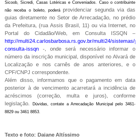
Sicoob, Sicredi, Casas Lotéricas e Conveniados. Caso o contribuinte
providenciar segunda via das
não receba o boleto, poderá
guias diretamente no Setor de Arrecadação, n
o prédio
da
Prefeitura,
(r
ua Assis Brasil, 11
)
ou via Internet, no
Portal do Cidadão/Web, em Consulta ISSQN
–
http://multi24.carlosbarbosa.rs.gov.br/multi24/sistemas/po
consulta-issqn
-
,
onde será
necessário informar o
número da inscrição municipal, disponível no Alvará de
Localização e nos carnês de anos anteriores
,
e o
CPF/CNPJ correspondente.
Além disso, informamos que o
pagamento em data
posterior à de vencimento acarretará a incidência de
acréscimos (correção, multa e juros), conforme
legislação.
Dúvidas, contate a Arrecadação Municipal pelo 3461-
8829 ou 3461 8853.
Texto e foto: Daiane Altíssimo