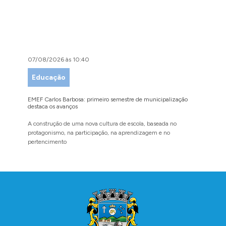
07/08/2026 às 10:40
07/08/
Educação
Desen
Comé
EMEF Carlos Barbosa: primeiro semestre de municipalização
destaca os avanços
Festival
exposito
A construção de uma nova cultura de escola, baseada no
protagonismo, na participação, na aprendizagem e no
O evento
pertencimento
amigos p
Conteúdo Rodapé