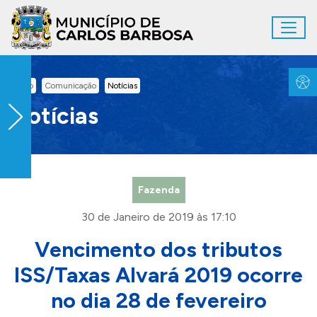
Ir para conteúdo principal
Toggl
Conteúdo Principal
Inicio
Comunicação
Notícias
Notícias
Fazenda
30 de Janeiro de 2019 às 17:10
Vencimento dos tributos
ISS/Taxas Alvará 2019 ocorre
no dia 28 de fevereiro