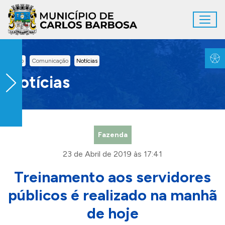
Ir para conteúdo principal
Toggl
Conteúdo Principal
Inicio
Comunicação
Notícias
Notícias
Fazenda
23 de Abril de 2019 às 17:41
Treinamento aos servidores
públicos é realizado na manhã
de hoje