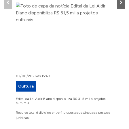
07/08/2026 às 15:49
07/08/2
Cultura
Proje
Edital da Lei Aldir Blanc disponibiliza R$ 31,5 mil a projetos
Ruas Pio
culturais
execuçã
Recurso total é dividido entre 4 propostas destinadas a pessoas
Implanta
jurídicas
região 