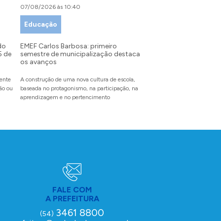
07/08/2026 às 10:40
07/08/2026 às 09:00
Educação
Desenvolvimento Tu
Indústria e Comérci
do
EMEF Carlos Barbosa: primeiro
5 de
semestre de municipalização destaca
Festival da Primavera: 
os avanços
recebe inscrições para
partir do dia 10 de ag
mente
A construção de uma nova cultura de escola,
dão ou
baseada no protagonismo, na participação, na
O evento inédito reunirá en
aprendizagem e no pertencimento
pet, famílias e amigos para
com experiências inesquecí
FALE COM
A PREFEITURA
3461 8800
(54)