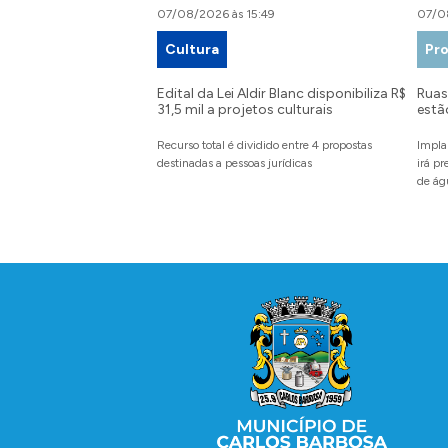
07/08/2026 às 15:49
07/0
Cultura
Pro
Edital da Lei Aldir Blanc disponibiliza R$
Ruas 
31,5 mil a projetos culturais
estã
Recurso total é dividido entre 4 propostas
Impla
destinadas a pessoas jurídicas
irá p
de ág
Conteúdo Rodapé