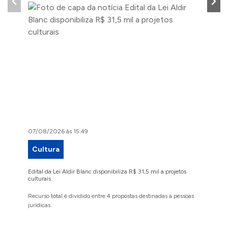
07/08/2026 às 15:49
07/08/2
Cultura
Proje
Edital da Lei Aldir Blanc disponibiliza R$ 31,5 mil a projetos
Ruas Pio
culturais
execuçã
Recurso total é dividido entre 4 propostas destinadas a pessoas
Implanta
jurídicas
região 