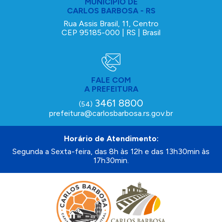
MUNICÍPIO DE
CARLOS BARBOSA - RS
Rua Assis Brasil, 11, Centro
CEP 95185-000 | RS | Brasil
FALE COM
A PREFEITURA
3461 8800
(54)
prefeitura@carlosbarbosa.rs.gov.br
Horário de Atendimento:
Segunda a Sexta-feira, das 8h às 12h e das 13h30min às
17h30min.