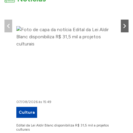
07/08/2026 às 15:49
07/08/2
Cultura
Proje
Edital da Lei Aldir Blanc disponibiliza R$ 31,5 mil a projetos
Ruas Pio
culturais
execuçã