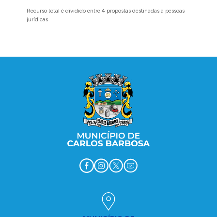
Recurso total é dividido entre 4 propostas destinadas a pessoas
Implanta
jurídicas
região 
Conteúdo Rodapé