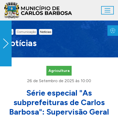
Ir para conteúdo principal
Toggl
Conteúdo Principal
Inicio
Comunicação
Notícias
Notícias
Agricultura
26 de Setembro de 2025 às 10:00
Série especial "As
subprefeituras de Carlos
Barbosa": Supervisão Geral