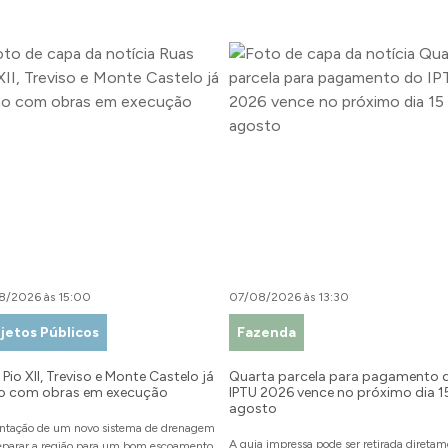
8/2026 às 15:00
07/08/2026 às 13:30
jetos Públicos
Fazenda
Pio XII, Treviso e Monte Castelo já
Quarta parcela para pagamento 
o com obras em execução
IPTU 2026 vence no próximo dia 1
agosto
ntação de um novo sistema de drenagem
A guia impressa pode ser retirada direta
reparar a região para um bom escoamento