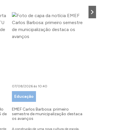
07/08/2026 às 10:40
07/08/2026 às 09:00
Educação
Desenvolvimento Tu
Indústria e Comérci
do
EMEF Carlos Barbosa: primeiro
5 de
semestre de municipalização destaca
Festival da Primavera: 
os avanços
recebe inscrições para
partir do dia 10 de ag
mente
A construção de uma nova cultura de escola,