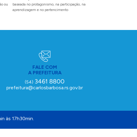
dão ou
baseada no protagonismo, na participação, na
O evento inédito reunirá en
aprendizagem e no pertencimento
pet, famílias e amigos para
com experiências inesquecí
FALE COM
A PREFEITURA
3461 8800
(54)
prefeitura@carlosbarbosa.rs.gov.br
in às 17h30min.