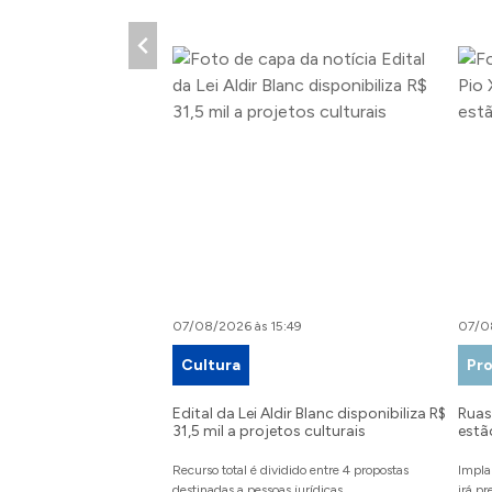
07/08/2026 às 15:49
07/0
Cultura
Pro
Edital da Lei Aldir Blanc disponibiliza R$
Ruas 
31,5 mil a projetos culturais
estã
Recurso total é dividido entre 4 propostas
Impla
destinadas a pessoas jurídicas
irá p