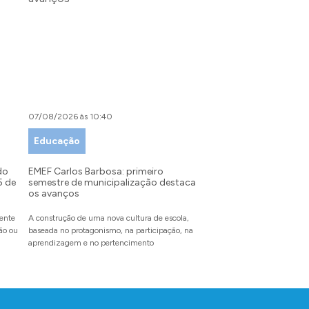
07/08/2026 às 10:40
07/08/2026 às 09:00
Educação
Desenvolvimento Tu
Indústria e Comérci
do
EMEF Carlos Barbosa: primeiro
5 de
semestre de municipalização destaca
Festival da Primavera: 
os avanços
recebe inscrições para
partir do dia 10 de ag
mente
A construção de uma nova cultura de escola,
dão ou
baseada no protagonismo, na participação, na
O evento inédito reunirá en
aprendizagem e no pertencimento
pet, famílias e amigos para
com experiências inesquecí