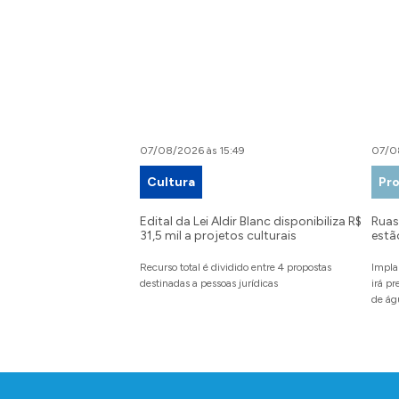
07/08/2026 às 15:49
07/0
Cultura
Pro
Edital da Lei Aldir Blanc disponibiliza R$
Ruas 
31,5 mil a projetos culturais
estã
Recurso total é dividido entre 4 propostas
Impla
destinadas a pessoas jurídicas
irá p
de ág
Conteúdo Rodapé