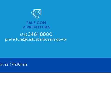
FALE COM
A PREFEITURA
3461 8800
(54)
prefeitura@carlosbarbosa.rs.gov.br
in às 17h30min.