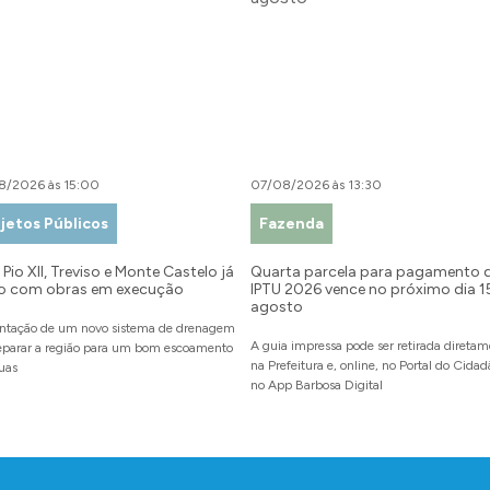
8/2026 às 15:00
07/08/2026 às 13:30
jetos Públicos
Fazenda
Pio XII, Treviso e Monte Castelo já
Quarta parcela para pagamento 
o com obras em execução
IPTU 2026 vence no próximo dia 1
agosto
ntação de um novo sistema de drenagem
A guia impressa pode ser retirada direta
reparar a região para um bom escoamento
na Prefeitura e, online, no Portal do Cida
uas
no App Barbosa Digital