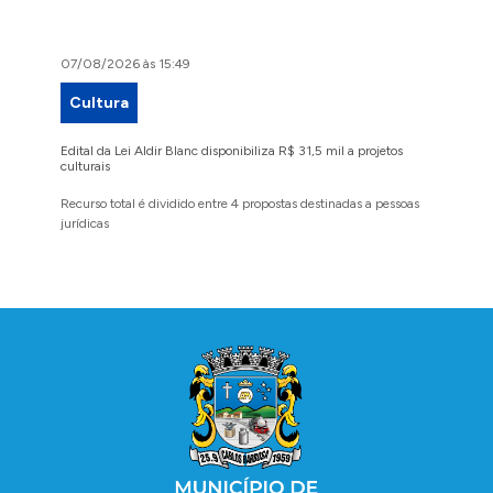
07/08/2026 às 15:49
07/08/2
Cultura
Proje
Edital da Lei Aldir Blanc disponibiliza R$ 31,5 mil a projetos
Ruas Pio
culturais
execuçã
Recurso total é dividido entre 4 propostas destinadas a pessoas
Implanta
jurídicas
região 
Conteúdo Rodapé