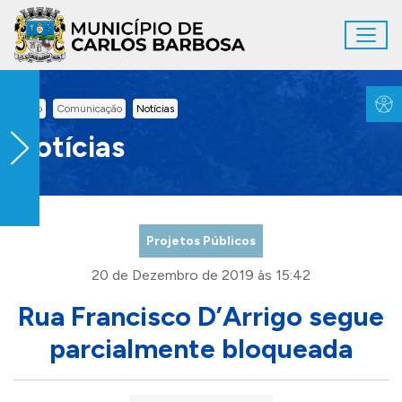
Ir para conteúdo principal
Toggl
Conteúdo Principal
Inicio
Comunicação
Notícias
Notícias
Projetos Públicos
20 de Dezembro de 2019 às 15:42
Rua Francisco D’Arrigo segue
parcialmente bloqueada