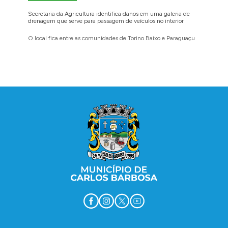
Secretaria da Agricultura identifica danos em uma galeria de
Cidadãos
drenagem que serve para passagem de veículos no interior
para reg
O local fica entre as comunidades de Torino Baixo e Paraguaçu
A prefei
barbosen
legais
Conteúdo Rodapé