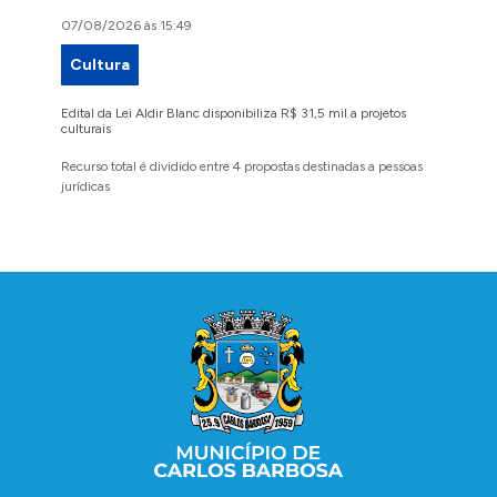
07/08/2026 às 15:49
07/08/2
Cultura
Proje
Edital da Lei Aldir Blanc disponibiliza R$ 31,5 mil a projetos
Ruas Pio
culturais
execuçã
Recurso total é dividido entre 4 propostas destinadas a pessoas
Implanta
jurídicas
região 
Conteúdo Rodapé