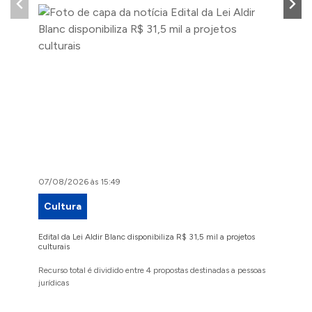
07/08/2026 às 15:49
07/08/2
Cultura
Proje
Edital da Lei Aldir Blanc disponibiliza R$ 31,5 mil a projetos
Ruas Pio
culturais
execuçã
Recurso total é dividido entre 4 propostas destinadas a pessoas
Implanta
jurídicas
região 