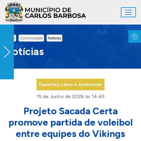
Ir para conteúdo principal
Toggl
Conteúdo Principal
Inicio
Comunicação
Notícias
Notícias
Esportes, Lazer e Juventude
15 de Junho de 2026 às 14:45
Projeto Sacada Certa
promove partida de voleibol
entre equipes do Vikings