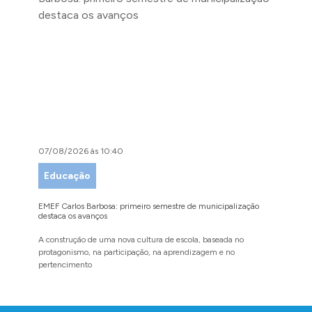
07/08/2026 às 10:40
07/08/
Educação
Desen
Comé
EMEF Carlos Barbosa: primeiro semestre de municipalização
destaca os avanços
Festival
exposito
A construção de uma nova cultura de escola, baseada no
protagonismo, na participação, na aprendizagem e no
O evento
pertencimento
amigos p
Conteúdo Rodapé