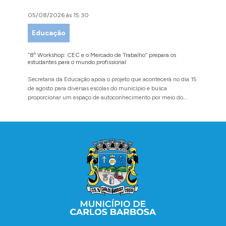
05/08/2026 às 15:30
04/08/
Educação
Faze
“8º Workshop: CEC e o Mercado de Trabalho” prepara os
Administ
estudantes para o mundo profissional
da Refor
Secretaria da Educação apoia o projeto que acontecerá no dia 15
Evento p
de agosto para diversas escolas do município e busca
agosto n
proporcionar um espaço de autoconhecimento por meio do
diálogo
Conteúdo Rodapé