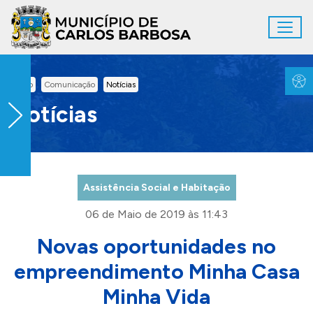
Ir para conteúdo principal
Toggl
Conteúdo Principal
Inicio
Comunicação
Notícias
Notícias
Assistência Social e Habitação
06 de Maio de 2019 às 11:43
Novas oportunidades no
empreendimento Minha Casa
Minha Vida