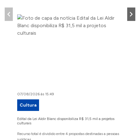
07/08/2026 às 15:49
07/08/2
Cultura
Proje
Edital da Lei Aldir Blanc disponibiliza R$ 31,5 mil a projetos
Ruas Pio
culturais
execuçã
Recurso total é dividido entre 4 propostas destinadas a pessoas
Implanta
jurídicas
região 