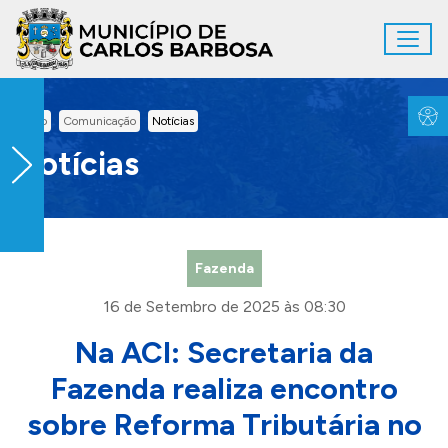
Ir para conteúdo principal
Toggl
Conteúdo Principal
Inicio
Comunicação
Notícias
Notícias
Fazenda
16 de Setembro de 2025 às 08:30
Na ACI: Secretaria da
Fazenda realiza encontro
sobre Reforma Tributária no