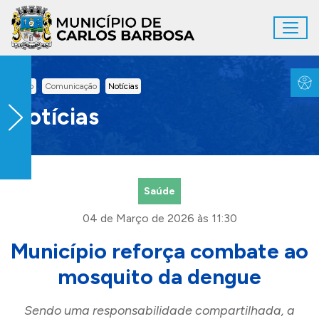
Ir para conteúdo principal
Toggl
Conteúdo Principal
Inicio
Comunicação
Notícias
Notícias
Saúde
04 de Março de 2026 às 11:30
Município reforça combate ao
mosquito da dengue
Sendo uma responsabilidade compartilhada, a