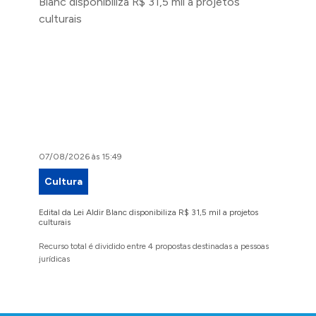
07/08/2026 às 15:49
07/08/2
Cultura
Proje
Edital da Lei Aldir Blanc disponibiliza R$ 31,5 mil a projetos
Ruas Pio
culturais
execuçã
Recurso total é dividido entre 4 propostas destinadas a pessoas
Implanta
jurídicas
região 
Conteúdo Rodapé