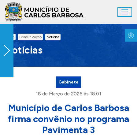
Ir para conteúdo principal
Toggl
Conteúdo Principal
Inicio
Comunicação
Notícias
Notícias
Gabinete
18 de Março de 2026 às 18:01
Município de Carlos Barbosa
firma convênio no programa
Pavimenta 3