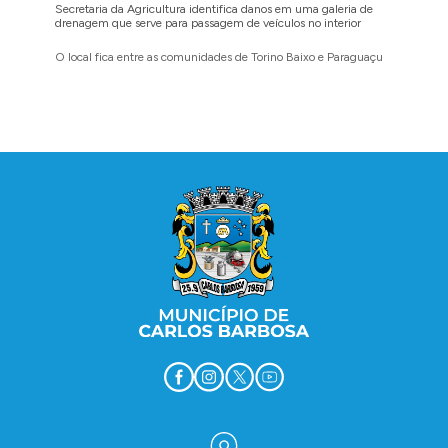
Secretaria da Agricultura identifica danos em uma galeria de
Cidadãos
drenagem que serve para passagem de veículos no interior
para reg
O local fica entre as comunidades de Torino Baixo e Paraguaçu
A prefei
barbosen
legais
Conteúdo Rodapé