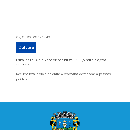
07/08/2026 às 15:49
07/08/2
Cultura
Proje
Edital da Lei Aldir Blanc disponibiliza R$ 31,5 mil a projetos
Ruas Pio
culturais
execuçã
Recurso total é dividido entre 4 propostas destinadas a pessoas
Implanta
jurídicas
região 
Conteúdo Rodapé