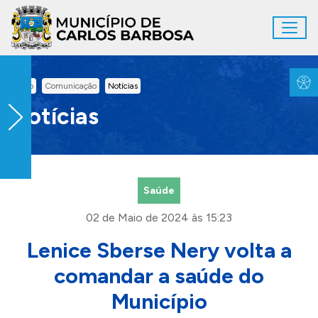
Ir para conteúdo principal
Toggl
Conteúdo Principal
Inicio
Comunicação
Notícias
Notícias
Saúde
02 de Maio de 2024 às 15:23
Lenice Sberse Nery volta a
comandar a saúde do
Município