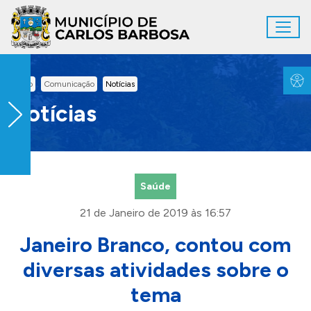
Ir para conteúdo principal
Toggl
Conteúdo Principal
Inicio
Comunicação
Notícias
Notícias
Saúde
21 de Janeiro de 2019 às 16:57
Janeiro Branco, contou com
diversas atividades sobre o
tema