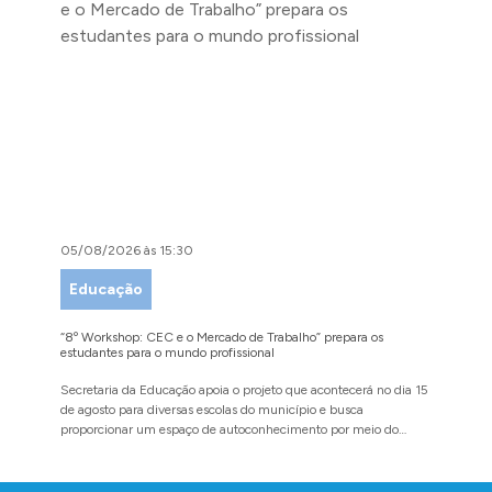
05/08/2026 às 15:30
04/08/
Educação
Faze
“8º Workshop: CEC e o Mercado de Trabalho” prepara os
Administ
estudantes para o mundo profissional
da Refor
Secretaria da Educação apoia o projeto que acontecerá no dia 15
Evento p
de agosto para diversas escolas do município e busca
agosto n
proporcionar um espaço de autoconhecimento por meio do
diálogo
Conteúdo Rodapé