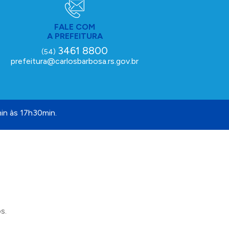
FALE COM
A PREFEITURA
3461 8800
(54)
prefeitura@carlosbarbosa.rs.gov.br
in às 17h30min.
s.