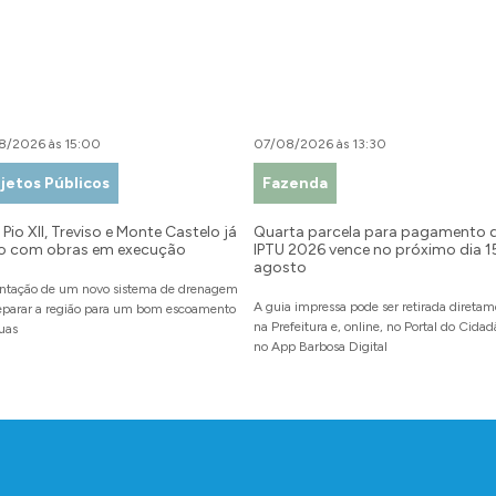
8/2026 às 15:00
07/08/2026 às 13:30
jetos Públicos
Fazenda
Pio XII, Treviso e Monte Castelo já
Quarta parcela para pagamento 
o com obras em execução
IPTU 2026 vence no próximo dia 1
agosto
ntação de um novo sistema de drenagem
A guia impressa pode ser retirada direta
reparar a região para um bom escoamento
na Prefeitura e, online, no Portal do Cida
uas
no App Barbosa Digital