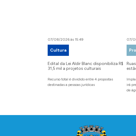
07/08/2026 às 15:49
07/0
Cultura
Pro
Edital da Lei Aldir Blanc disponibiliza R$
Ruas 
31,5 mil a projetos culturais
estã
Recurso total é dividido entre 4 propostas
Impla
destinadas a pessoas jurídicas
irá p
de ág
Conteúdo Rodapé