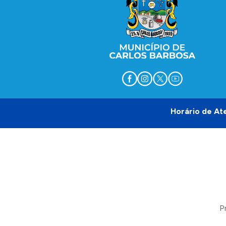
Horário de At
P