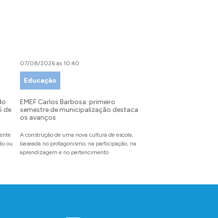
07/08/2026 às 10:40
07/08/2026 às 09:00
Educação
Desenvolvimento Tu
Indústria e Comérci
do
EMEF Carlos Barbosa: primeiro
5 de
semestre de municipalização destaca
Festival da Primavera: 
os avanços
recebe inscrições para
partir do dia 10 de ag
mente
A construção de uma nova cultura de escola,
dão ou
baseada no protagonismo, na participação, na
O evento inédito reunirá en
aprendizagem e no pertencimento
pet, famílias e amigos para
com experiências inesquecí