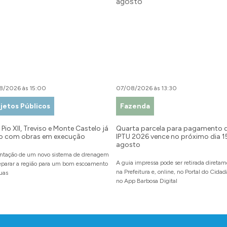
8/2026 às 15:00
07/08/2026 às 13:30
jetos Públicos
Fazenda
Pio XII, Treviso e Monte Castelo já
Quarta parcela para pagamento 
o com obras em execução
IPTU 2026 vence no próximo dia 1
agosto
ntação de um novo sistema de drenagem
A guia impressa pode ser retirada direta
reparar a região para um bom escoamento
na Prefeitura e, online, no Portal do Cida
uas
no App Barbosa Digital