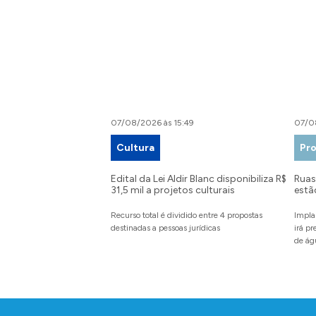
07/08/2026 às 15:49
07/0
Cultura
Pro
Edital da Lei Aldir Blanc disponibiliza R$
Ruas 
31,5 mil a projetos culturais
estã
Recurso total é dividido entre 4 propostas
Impla
destinadas a pessoas jurídicas
irá p
de ág
Conteúdo Rodapé