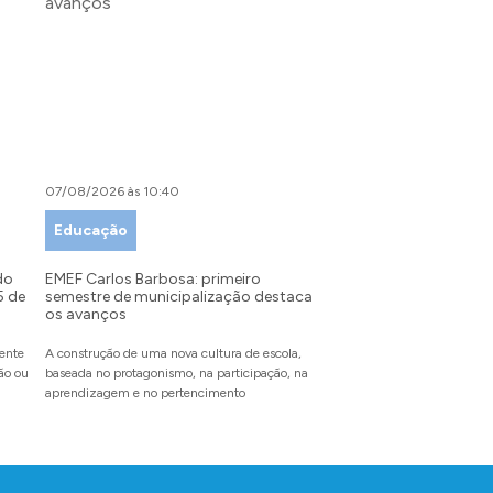
07/08/2026 às 10:40
07/08/2026 às 09:00
Educação
Desenvolvimento Tu
Indústria e Comérci
do
EMEF Carlos Barbosa: primeiro
5 de
semestre de municipalização destaca
Festival da Primavera: 
os avanços
recebe inscrições para
partir do dia 10 de ag
mente
A construção de uma nova cultura de escola,
dão ou
baseada no protagonismo, na participação, na
O evento inédito reunirá en
aprendizagem e no pertencimento
pet, famílias e amigos para
com experiências inesquecí