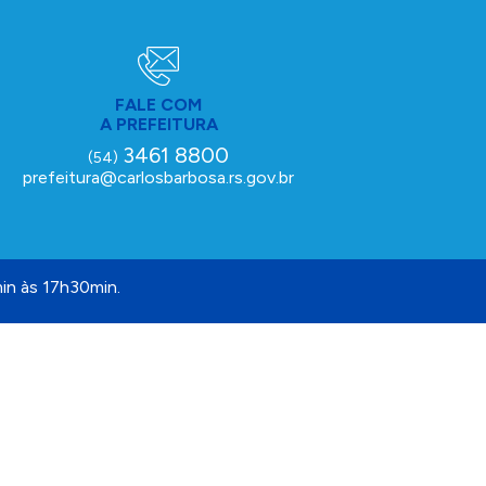
FALE COM
A PREFEITURA
3461 8800
(54)
prefeitura@carlosbarbosa.rs.gov.br
in às 17h30min.