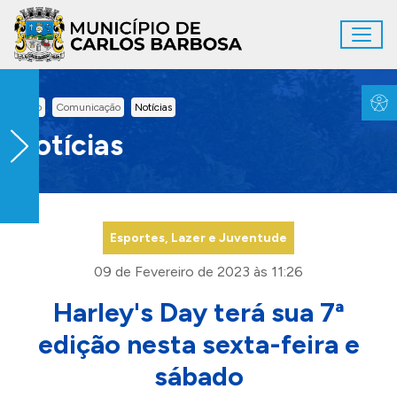
Ir para conteúdo principal
Toggl
Conteúdo Principal
Inicio
Comunicação
Notícias
Notícias
Esportes, Lazer e Juventude
09 de Fevereiro de 2023 às 11:26
Harley's Day terá sua 7ª
edição nesta sexta-feira e
sábado