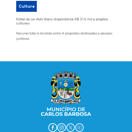
Cultura
Proje
Edital da Lei Aldir Blanc disponibiliza R$ 31,5 mil a projetos
Ruas Pio
culturais
execuçã
Recurso total é dividido entre 4 propostas destinadas a pessoas
Implanta
jurídicas
região 
Conteúdo Rodapé