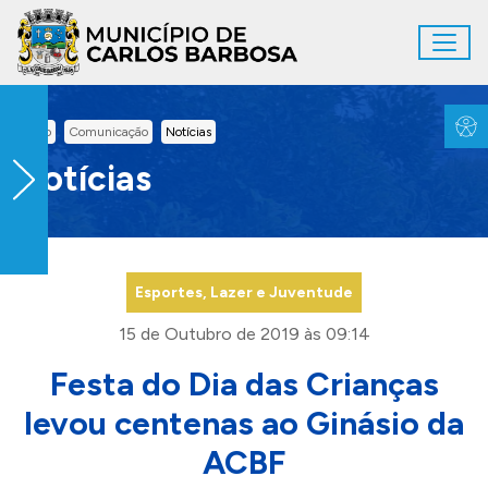
Ir para conteúdo principal
Toggl
Conteúdo Principal
Inicio
Comunicação
Notícias
Notícias
Esportes, Lazer e Juventude
15 de Outubro de 2019 às 09:14
Festa do Dia das Crianças
levou centenas ao Ginásio da
ACBF