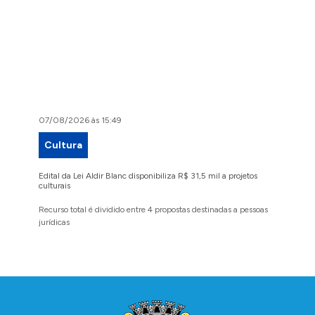
07/08/2026 às 15:49
07/08/2
Cultura
Proje
Edital da Lei Aldir Blanc disponibiliza R$ 31,5 mil a projetos
Ruas Pio
culturais
execuçã
Recurso total é dividido entre 4 propostas destinadas a pessoas
Implanta
jurídicas
região 
Conteúdo Rodapé