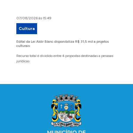
07/08/2026 às 15:49
07/08/2
Cultura
Proje
Edital da Lei Aldir Blanc disponibiliza R$ 31,5 mil a projetos
Ruas Pio
culturais
execuçã
Recurso total é dividido entre 4 propostas destinadas a pessoas
Implanta
jurídicas
região 
Conteúdo Rodapé