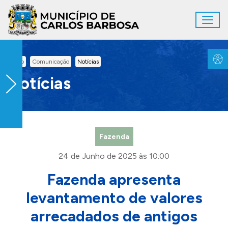
Ir para conteúdo principal
Toggl
Conteúdo Principal
Inicio
Comunicação
Notícias
Notícias
Fazenda
24 de Junho de 2025 às 10:00
Fazenda apresenta
levantamento de valores
arrecadados de antigos