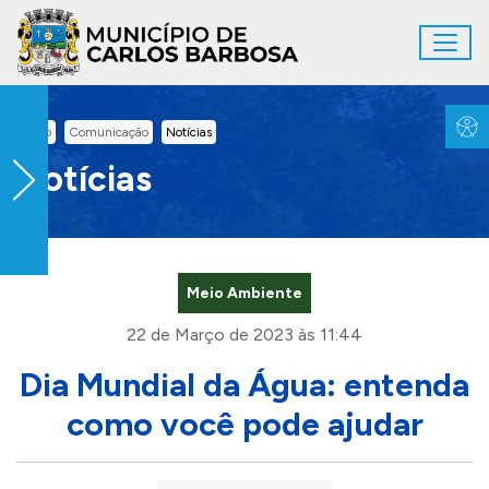
Ir para conteúdo principal
Toggl
Conteúdo Principal
Inicio
Comunicação
Notícias
Notícias
Meio Ambiente
22 de Março de 2023 às 11:44
Dia Mundial da Água: entenda
como você pode ajudar