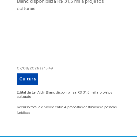
07/08/2026 às 15:49
07/08/2
Cultura
Proje
Edital da Lei Aldir Blanc disponibiliza R$ 31,5 mil a projetos
Ruas Pio
culturais
execuçã
Recurso total é dividido entre 4 propostas destinadas a pessoas
Implanta
jurídicas
região 
Conteúdo Rodapé