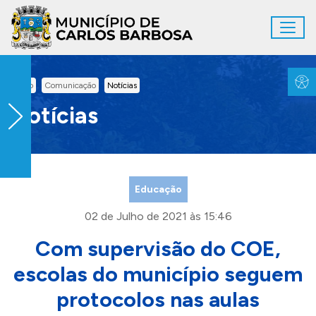
Ir para conteúdo principal
Toggl
Conteúdo Principal
Inicio
Comunicação
Notícias
Notícias
Educação
02 de Julho de 2021 às 15:46
Com supervisão do COE,
escolas do município seguem
protocolos nas aulas