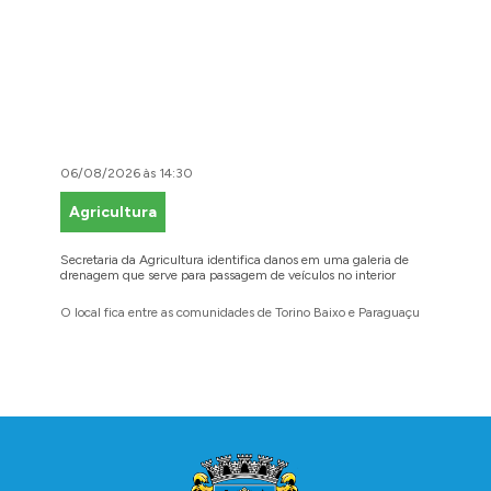
06/08/2026 às 14:30
06/08/2
Agricultura
Faze
Secretaria da Agricultura identifica danos em uma galeria de
Cidadãos
drenagem que serve para passagem de veículos no interior
para reg
O local fica entre as comunidades de Torino Baixo e Paraguaçu
A prefei
barbosen
legais
Conteúdo Rodapé