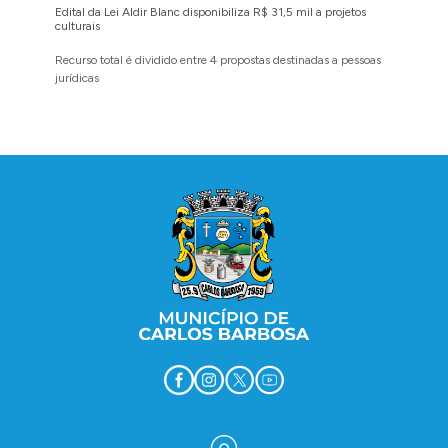
Edital da Lei Aldir Blanc disponibiliza R$ 31,5 mil a projetos
Ruas Pio
culturais
execuçã
Recurso total é dividido entre 4 propostas destinadas a pessoas
Implanta
jurídicas
região 
Conteúdo Rodapé