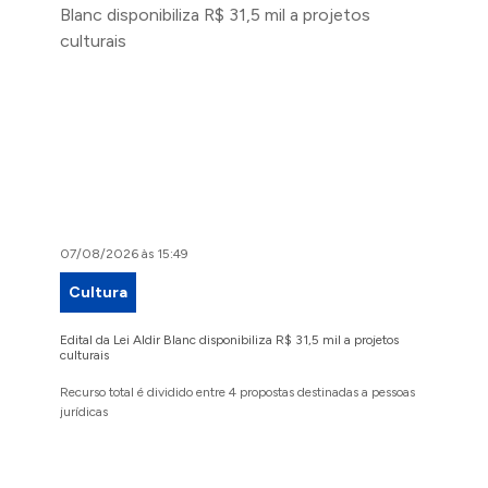
07/08/2026 às 15:49
07/08/2
Cultura
Proje
Edital da Lei Aldir Blanc disponibiliza R$ 31,5 mil a projetos
Ruas Pio
culturais
execuçã
Recurso total é dividido entre 4 propostas destinadas a pessoas
Implanta
jurídicas
região 
Conteúdo Rodapé