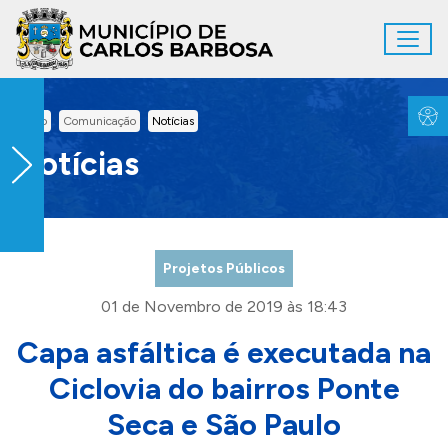
Ir para conteúdo principal
Toggl
Conteúdo Principal
Inicio
Comunicação
Notícias
Notícias
Projetos Públicos
01 de Novembro de 2019 às 18:43
Capa asfáltica é executada na
Ciclovia do bairros Ponte
Seca e São Paulo