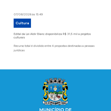
07/08/2026 às 15:49
07/08/2
Cultura
Proje
Edital da Lei Aldir Blanc disponibiliza R$ 31,5 mil a projetos
Ruas Pio
culturais
execuçã
Recurso total é dividido entre 4 propostas destinadas a pessoas
Implanta
jurídicas
região 
Conteúdo Rodapé