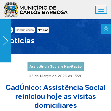
Ir para conteúdo principal
Toggl
Conteúdo Principal
Inicio
Comunicação
Notícias
Notícias
Assistência Social e Habitação
03 de Março de 2026 às 15:20
CadÚnico: Assistência Social
reiniciou hoje as visitas
domiciliares