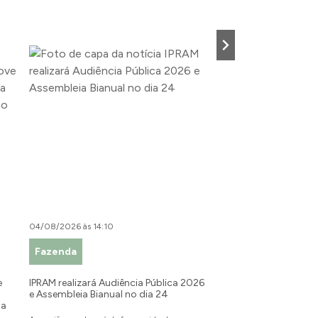
04/08/2026 às 14:10
03/08/2026 às 16:26
Fazenda
Desenvolvimento Tu
Indústria e Comérci
e
IPRAM realizará Audiência Pública 2026
e Assembleia Bianual no dia 24
Turismo: Secretaria Mun
na
Programa de Qualificaç