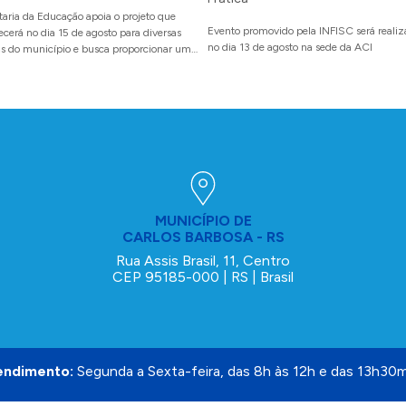
taria da Educação apoia o projeto que
Evento promovido pela INFISC será reali
ecerá no dia 15 de agosto para diversas
no dia 13 de agosto na sede da ACI
as do município e busca proporcionar um
o de autoconhecimento por meio do
go
MUNICÍPIO DE
CARLOS BARBOSA - RS
Rua Assis Brasil, 11, Centro
CEP 95185-000 | RS | Brasil
endimento:
Segunda a Sexta-feira, das 8h às 12h e das 13h30m