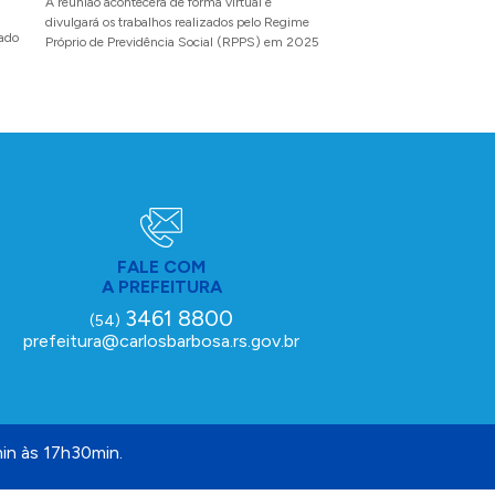
A reunião acontecerá de forma virtual e
gratuito para atendime
divulgará os trabalhos realizados pelo Regime
zado
Próprio de Previdência Social (RPPS) em 2025
A capacitação prepara o com
proporcionar experiências p
visita o município
FALE COM
A PREFEITURA
3461 8800
(54)
prefeitura@carlosbarbosa.rs.gov.br
in às 17h30min.