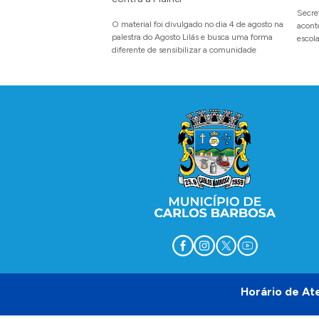
Secre
O material foi divulgado no dia 4 de agosto na
acont
palestra do Agosto Lilás e busca uma forma
escol
diferente de sensibilizar a comunidade
espaç
diálo
Conteúdo Rodapé
Horário de At