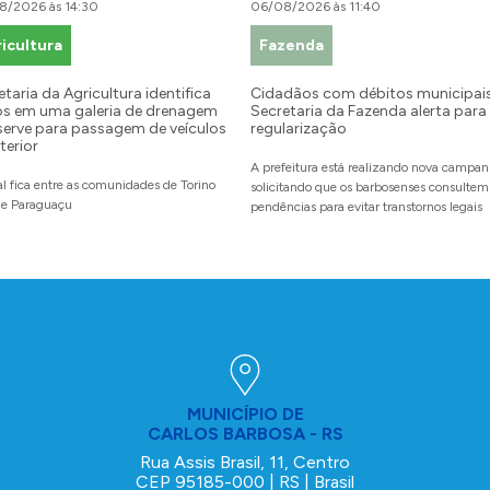
8/2026 às 14:30
06/08/2026 às 11:40
icultura
Fazenda
etaria da Agricultura identifica
Cidadãos com débitos municipais
s em uma galeria de drenagem
Secretaria da Fazenda alerta para
serve para passagem de veículos
regularização
terior
A prefeitura está realizando nova campa
al fica entre as comunidades de Torino
solicitando que os barbosenses consultem
 e Paraguaçu
pendências para evitar transtornos legais
MUNICÍPIO DE
CARLOS BARBOSA - RS
Rua Assis Brasil, 11, Centro
CEP 95185-000 | RS | Brasil