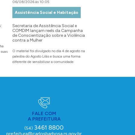
06/08/2026 às 10:05
05/08/2026 às 15:30
Assistência Social e Habitação
Educação
:
Secretaria de Assistência Social e
“8º Workshop: CEC e o
COMDIM lançam reels da Campanha
Trabalho” prepara os 
de Conscientização sobre a Violência
o mundo profissional
contra a Mulher
nha
Secretaria da Educação apoi
O material foi divulgado no dia 4 de agosto na
 suas
acontecerá no dia 15 de agos
palestra do Agosto Lilás e busca uma forma
escolas do município e bus
diferente de sensibilizar a comunidade
espaço de autoconheciment
diálogo
FALE COM
A PREFEITURA
3461 8800
(54)
prefeitura@carlosbarbosa.rs.gov.br