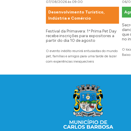
07/08/2026 às 09:00
06/0
Desenvolvimento Turístico,
Agr
Indústria e Comércio
Secr
dano
Festival da Primavera: 1º Prima Pet Day
que 
recebe inscrições para expositores a
no in
partir do dia 10 de agosto
O loc
O evento inédito reunirá entusiastas do mundo
Baixo
pet, famílias e amigos para uma tarde de lazer
com experiências inesquecíveis
Conteúdo Rodapé