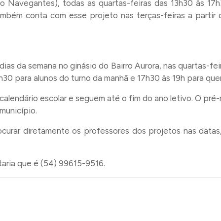
ro Navegantes), todas as quartas-feiras das 13h30 às 17h
ambém conta com esse projeto nas terças-feiras a parti
as da semana no ginásio do Bairro Aurora, nas quartas-feira
7h30 para alunos do turno da manhã e 17h30 às 19h para que
lendário escolar e seguem até o fim do ano letivo. O pré-r
município.
ocurar diretamente os professores dos projetos nas datas,
aria que é (54) 99615-9516.