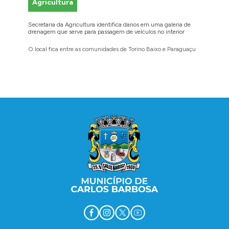
Agricultura
Faze
Secretaria da Agricultura identifica danos em uma galeria de
Cidadãos
drenagem que serve para passagem de veículos no interior
para reg
O local fica entre as comunidades de Torino Baixo e Paraguaçu
A prefei
barbosen
legais
Conteúdo Rodapé