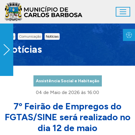
Ir para conteúdo principal
Toggl
Conteúdo Principal
Inicio
Comunicação
Notícias
Notícias
Assistência Social e Habitação
04 de Maio de 2026 às 16:00
7º Feirão de Empregos do
FGTAS/SINE será realizado no
dia 12 de maio