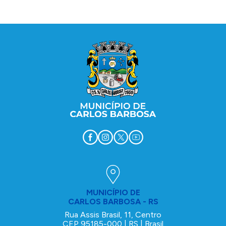
Conteúdo Rodapé
MUNICÍPIO DE
CARLOS BARBOSA - RS
Rua Assis Brasil, 11, Centro
CEP 95185-000 | RS | Brasil