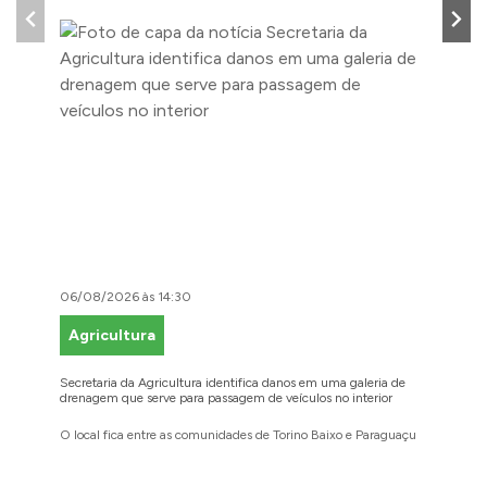
06/08/2026 às 14:30
06/08/2
Agricultura
Faze
Secretaria da Agricultura identifica danos em uma galeria de
Cidadãos
drenagem que serve para passagem de veículos no interior
para reg
O local fica entre as comunidades de Torino Baixo e Paraguaçu
A prefei
barbosen
legais