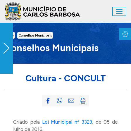
Ir para conteúdo principal
Toggl
Conteúdo Principal
Inicio
Conselhos Municipais
Conselhos Municipais
Cultura - CONCULT
Criado pela
Lei Municipal nº 3323
, de 05 de
julho de 2016.