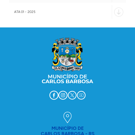
ATA 01 - 2025
Conteúdo Rodapé
MUNICÍPIO DE
CARLOS BARBOSA - RS